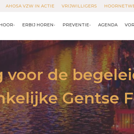
AHOSA VZW IN ACTIE
VRIJWILLIGERS
HOORNETWE
EHOOR
ERBIJ HOREN
PRE­VEN­TIE
AGEN­DA
VOR
 voor de begelei
kelijke Gentse 