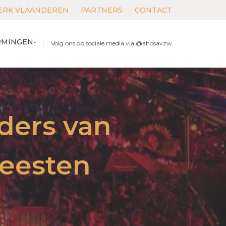
RK VLAANDEREN
PARTNERS
CONTACT
­MIN­GEN
|
Volg ons op sociale media via @ahosavzw
ders van
Feesten