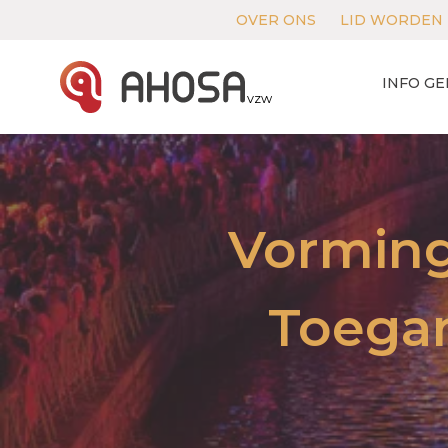
OVER ONS
LID WORDEN
INFO G
vzw
Vorming
Toegan