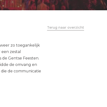
Terug naar overzicht
 weer zo toegankelijk
 een zestal
ns de Gentse Feesten.
duidde de omvang en
n die de communicatie