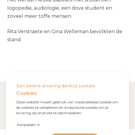
logopedie, audiologie, een dove student en
zoveel meer toffe mensen.
Rita Verstraete en Gina Welleman bevolkten de
stand.
Ahosa
Hoorexpert
Downloads
Nuttige links
Nieuwsflits
Footer
Keizervest 17, 9000 Gent
Mail ons